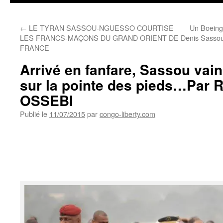
←
LE TYRAN SASSOU-NGUESSO COURTISE
Un Boeing 
LES FRANCS-MAÇONS DU GRAND ORIENT DE
Denis Sass
FRANCE
Arrivé en fanfare, Sassou vain
sur la pointe des pieds…Par
OSSEBI
Publié le
11/07/2015
par
congo-liberty.com