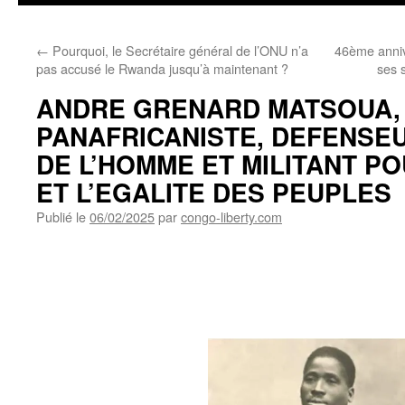
←
Pourquoi, le Secrétaire général de l’ONU n’a
46ème annive
pas accusé le Rwanda jusqu’à maintenant ?
ses 
ANDRE GRENARD MATSOUA,
PANAFRICANISTE, DEFENSE
DE L’HOMME ET MILITANT PO
ET L’EGALITE DES PEUPLES
Publié le
06/02/2025
par
congo-liberty.com