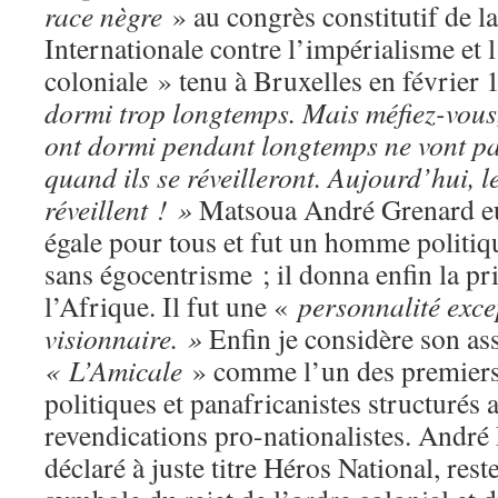
race nègre
» au congrès constitutif de l
Internationale contre l’impérialisme et 
coloniale » tenu à Bruxelles en février
dormi trop longtemps. Mais méfiez-vous
ont dormi pendant longtemps ne vont pa
quand ils se réveilleront. Aujourd’hui, l
réveillent ! »
Matsoua André Grenard eut
égale pour tous et fut un homme politiq
sans égocentrisme ; il donna enfin la pr
l’Afrique. Il fut une «
personnalité exce
visionnaire. »
Enfin je considère son as
« L’Amicale
» comme l’un des premier
politiques et panafricanistes structurés 
revendications pro-nationalistes. Andr
déclaré à juste titre Héros National, reste