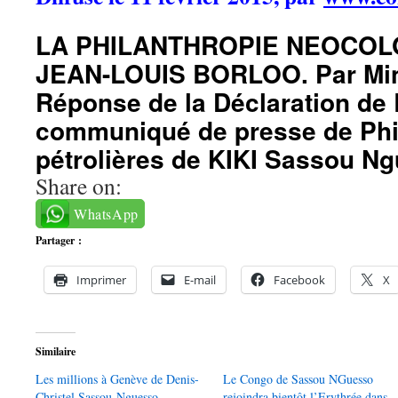
LA PHILANTHROPIE NEOCOL
JEAN-LOUIS BORLOO. Par Mi
Réponse de la Déclaration de
communiqué de presse de Phil
pétrolières de KIKI Sassou N
Share on:
WhatsApp
Partager :
Imprimer
E-mail
Facebook
X
Similaire
Les millions à Genève de Denis-
Le Congo de Sassou NGuesso
Christel Sassou-Nguesso
rejoindra bientôt l’Erythrée dans