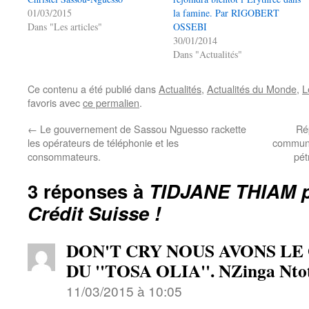
01/03/2015
la famine. Par RIGOBERT
Dans "Les articles"
OSSEBI
30/01/2014
Dans "Actualités"
Ce contenu a été publié dans
Actualités
,
Actualités du Monde
,
L
favoris avec
ce permalien
.
←
Le gouvernement de Sassou Nguesso rackette
Ré
les opérateurs de téléphonie et les
communi
consommateurs.
pét
3 réponses à
TIDJANE THIAM pr
Crédit Suisse !
DON'T CRY NOUS AVONS L
DU ''TOSA OLIA''. NZinga Nto
11/03/2015 à 10:05