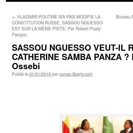
←
VLADIMIR POUTINE N’A PAS MODIFIE LA
Bureau 
CONSTITUTION RUSSE, SASSOU NGUESSO
EST SUR LA MÊME PISTE. Par Robert Poaty
Pangou
SASSOU NGUESSO VEUT-IL 
CATHERINE SAMBA PANZA ? P
Ossebi
Publié le
21/01/2015
par
congo-liberty.com