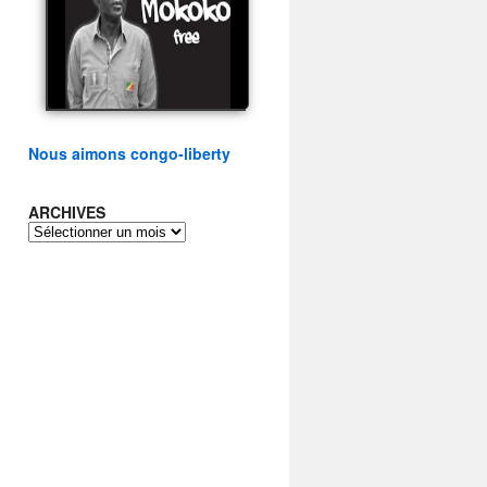
présidentielle du peuple
congolais
watch video
Nous aimons congo-liberty
ARCHIVES
ARCHIVES