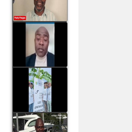
assassinats des jeunes
par Serge OBOA
watch video
Sassou Nguesso est
revenu au pouvoir par
les armes, il ne quittera
le pouvoir que par la
force
watch video
watch video
John Binith Dzaba
s'exprime sur le voyage
de Rodrigue Malanda