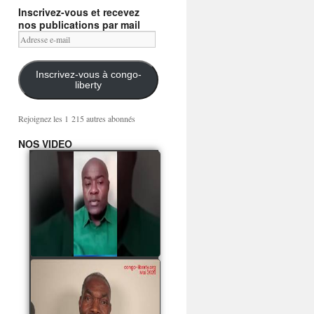
Inscrivez-vous et recevez
nos publications par mail
Adresse
e-
mail
Inscrivez-vous à congo-
liberty
Rejoignez les 1 215 autres abonnés
NOS VIDEO
Mingwa BIANGO : Ni
les mercenaires russes,
ni la garde présidentielle
ne mourront pour
Sassou Denis
watch video
POATY PANGOU
parle de la coquille vide
Collinet Makosso, des