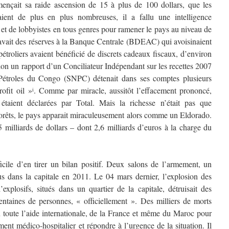
ençait sa raide ascension de 15 à plus de 100 dollars, que les
aient de plus en plus nombreuses, il a fallu une intelligence
 et de lobbyistes en tous genres pour ramener le pays au niveau de
avait des réserves à la Banque Centrale (BDEAC) qui avoisinaient
pétroliers avaient bénéficié de discrets cadeaux fiscaux, d’environ
on un rapport d’un Conciliateur Indépendant sur les recettes 2007
 Pétroles du Congo (SNPC) détenait dans ses comptes plusieurs
rofit oil »
. Comme par miracle, aussitôt l’effacement prononcé,
i
s étaient déclarées par Total. Mais la richesse n’était pas que
 forêts, le pays apparait miraculeusement alors comme un Eldorado.
5 milliards de dollars – dont 2,6 milliards d’euros à la charge du
ficile d’en tirer un bilan positif. Deux salons de l’armement, un
nus dans la capitale en 2011. Le 04 mars dernier, l’explosion des
explosifs, situés dans un quartier de la capitale, détruisait des
 centaines de personnes, « officiellement ». Des milliers de morts
lu toute l’aide internationale, de la France et même du Maroc pour
nt médico-hospitalier et répondre à l’urgence de la situation. Il