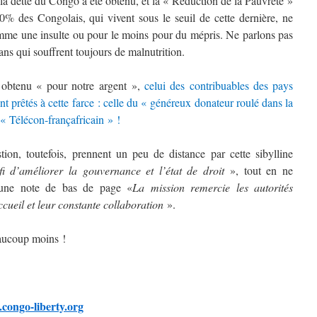
la dette du Congo a été obtenu, et la « Réduction de la Pauvreté »
 70% des Congolais, qui vivent sous le seuil de cette dernière, ne
omme une insulte ou pour le moins pour du mépris. Ne parlons pas
ns qui souffrent toujours de malnutrition.
 obtenu « pour notre argent »,
celui des contribuables des pays
 prêtés à cette farce : celle du « généreux donateur roulé dans la
 « Télécon-françafricain » !
ion, toutefois, prennent un peu de distance par cette sibylline
défi d’améliorer la gouvernance et l’état de droit
», tout en ne
une note de bas de page «
La mission remercie les autorités
cueil et leur constante collaboration
».
eaucoup moins !
congo-liberty.org