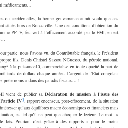
, ni médicaments…
les ou accidentelles, la bonne gouvernance aurait voulu que ces
nt situés hors de Brazzaville. Une des conditions d’obtention du
mme PPTE, feu vert à l’effacement accordé par le FMI, en est
 »…
ur partie, nous l’avons vu, du Contribuable français, le Président
propre fils, Denis Christel Sassou NGuesso, du pétrole national.
iang
à la puissance10, commercialise en toute opacité la part de
ii
milliards de dollars chaque année.. L’argent de l’Etat congolais
e « prête-noms » dans des paradis fiscaux… !
Déclaration de mission à l’issue des
MI vient de publier sa
1
l’article IV
, rapport encenseur, post-effacement, de la situation
’intéresser qu’aux équilibres macro économiques et financiers mais
situation, est tel qu’il ne peut que choquer le lecteur. Le mot »
le fois. Pourtant c’est grâce à des rapports « pour le moins