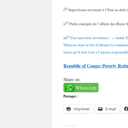

i
Super bonus revenant à l’Etat au-delà d

ii
Partie émergée de l’affaire des Biens

iii
Une anecdote révélatrice : « André Ta
NGuesso dans le but d’obtenir la commerci
(alors qu’il doit tout à l’ancien responsabl
Republic of Congo: Poverty Redu
Share on:
WhatsApp
Partager :
Imprimer
E-mail