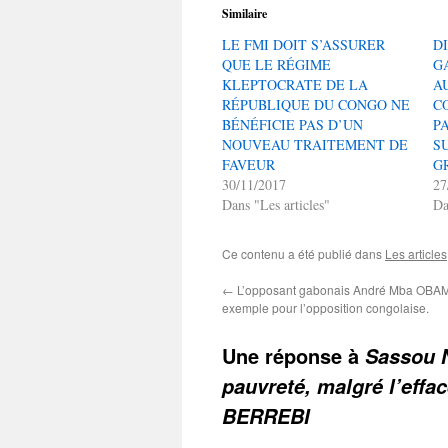
Similaire
LE FMI DOIT S’ASSURER
D
QUE LE RÉGIME
G
KLEPTOCRATE DE LA
A
RÉPUBLIQUE DU CONGO NE
C
BÉNÉFICIE PAS D’UN
P
NOUVEAU TRAITEMENT DE
S
FAVEUR
G
30/11/2017
27
Dans "Les articles"
Da
Ce contenu a été publié dans
Les articles
←
L’opposant gabonais André Mba OBAME
exemple pour l’opposition congolaise.
Une réponse à
Sassou N
pauvreté, malgré l’eff
BERREBI