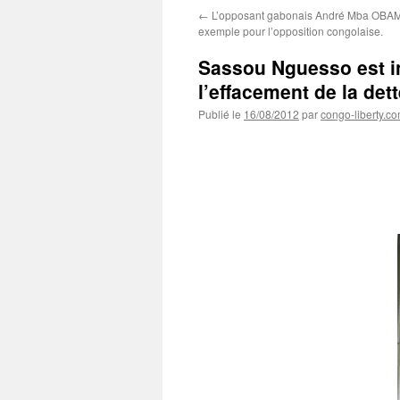
←
L’opposant gabonais André Mba OBAME
exemple pour l’opposition congolaise.
Sassou Nguesso est in
l’effacement de la d
Publié le
16/08/2012
par
congo-liberty.c