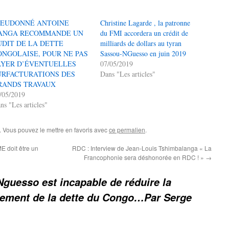
IEUDONNÉ ANTOINE
Christine Lagarde , la patronne
ANGA RECOMMANDE UN
du FMI accordera un crédit de
UDIT DE LA DETTE
milliards de dollars au tyran
ONGOLAISE, POUR NE PAS
Sassou-NGuesso en juin 2019
AYER D’ÉVENTUELLES
07/05/2019
URFACTURATIONS DES
Dans "Les articles"
RANDS TRAVAUX
/05/2019
ns "Les articles"
. Vous pouvez le mettre en favoris avec
ce permalien
.
 doit être un
RDC : Interview de Jean-Louis Tshimbalanga « La
Francophonie sera déshonorée en RDC ! »
→
guesso est incapable de réduire la
acement de la dette du Congo…Par Serge