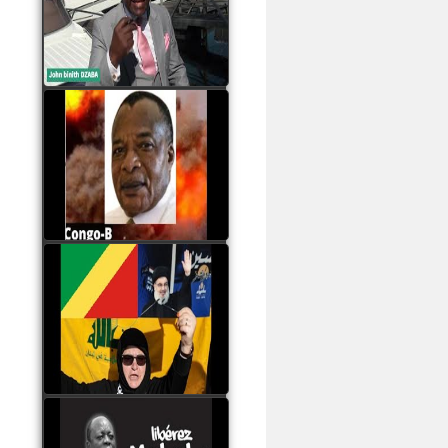
Samba à Paris
watch video
Poaty Pangou La
Conférence des ethnies
est la seule solution pour
éviter la scission du
Congo B
watch video
Les liaisons dangereuses
du clan Sassou Nguesso
avec le Hezbollah
watch video
Le Général Mokoko est
l'unique légitimité