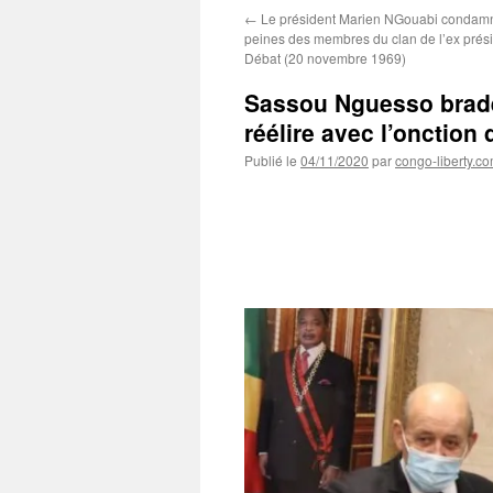
←
Le président Marien NGouabi condam
peines des membres du clan de l’ex pré
Débat (20 novembre 1969)
Sassou Nguesso brade 
réélire avec l’onction 
Publié le
04/11/2020
par
congo-liberty.c