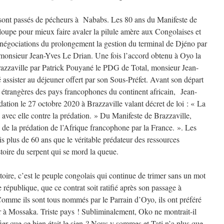
ont passés de pécheurs à Nababs. Les 80 ans du Manifeste de
rloupe pour mieux faire avaler la pilule amère aux Congolaises et
 négociations du prolongement la gestion du terminal de Djéno par
, monsieur Jean-Yves Le Drian. Une fois l’accord obtenu à Oyo la
razzaville par Patrick Pouyané le PDG de Total, monsieur Jean-
ssister au déjeuner offert par son Sous-Préfet. Avant son départ
s étrangères des pays francophones du continent africain, Jean-
tion le 27 octobre 2020 à Brazzaville valant décret de loi : « La
c avec elle contre la prédation. » Du Manifeste de Brazzaville,
e la prédation de l’Afrique francophone par la France. ». Les
s plus de 60 ans que le véritable prédateur des ressources
histoire du serpent qui se mord la queue.
toire, c’est le peuple congolais qui continue de trimer sans un mot
ne république, que ce contrat soit ratifié après son passage à
Comme ils sont tous nommés par le Parrain d’Oyo, ils ont préféré
ur à Mossaka. Triste pays ! Subliminalement, Oko ne montrait-il
fier que ce bien était le sien ? Nous y sommes et Tati n’a plus que