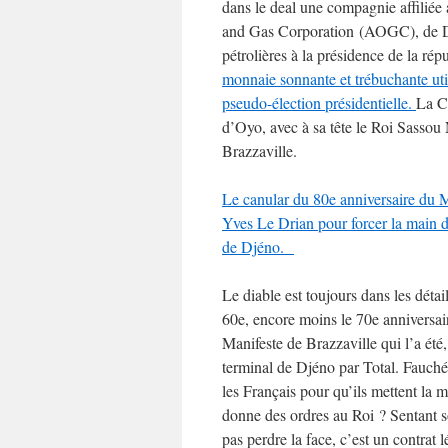
dans le deal une compagnie affiliée 
and Gas Corporation (AOGC), de De
pétrolières à la présidence de la r
monnaie sonnante et trébuchante util
pseudo-élection présidentielle.
La Co
d’Oyo, avec à sa tête le Roi Sassou
Brazzaville.
Le canular du 80e anniversaire du M
Yves Le Drian pour forcer la main de
de Djéno.
Le diable est toujours dans les dét
60e, encore moins le 70e anniversair
Manifeste de Brazzaville qui l’a été,
terminal de Djéno par Total. Fauch
les Français pour qu’ils mettent la
donne des ordres au Roi ? Sentant s
pas perdre la face, c’est un contrat 