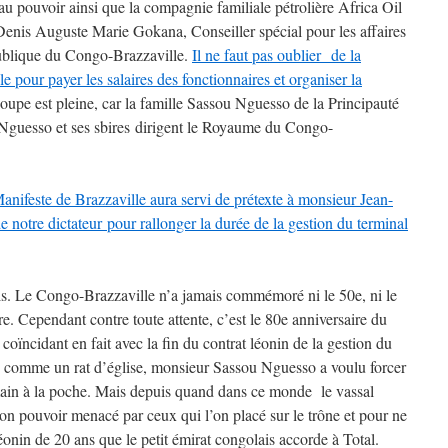
au pouvoir ainsi que la compagnie familiale pétrolière Africa Oil
nis Auguste Marie Gokana, Conseiller spécial pour les affaires
épublique du Congo-Brazzaville.
Il ne faut pas oublier de la
e pour payer les salaires des fonctionnaires et organiser la
upe est pleine, car la famille Sassou Nguesso de la Principauté
 Nguesso et ses sbires dirigent le Royaume du Congo-
anifeste de Brazzaville aura servi de prétexte à monsieur Jean-
 notre dictateur pour rallonger la durée de la gestion du terminal
ails. Le Congo-Brazzaville n’a jamais commémoré ni le 50e, ni le
e. Cependant contre toute attente, c’est le 80e anniversaire du
 coïncidant en fait avec la fin du contrat léonin de la gestion du
é comme un rat d’église, monsieur Sassou Nguesso a voulu forcer
 main à la poche. Mais depuis quand dans ce monde le vassal
on pouvoir menacé par ceux qui l’on placé sur le trône et pour ne
léonin de 20 ans que le petit émirat congolais accorde à Total.