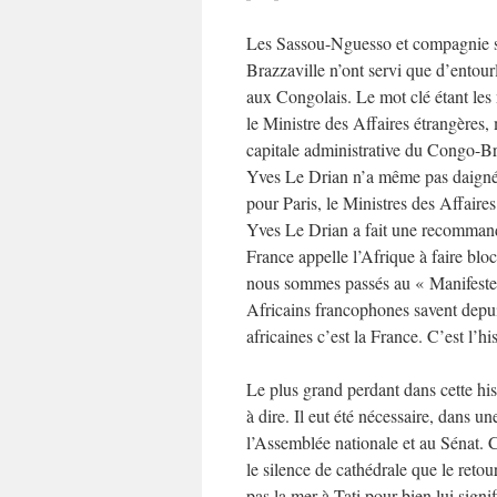
Les Sassou-Nguesso et compagnie s
Brazzaville n’ont servi que d’entou
aux Congolais. Le mot clé étant les
le Ministre des Affaires étrangères
capitale administrative du Congo-B
Yves Le Drian n’a même pas daigné a
pour Paris, le Ministres des Affaire
Yves Le Drian a fait une recommanda
France appelle l’Afrique à faire blo
nous sommes passés au « Manifeste d
Africains francophones savent depui
africaines c’est la France. C’est l’
Le plus grand perdant dans cette his
à dire. Il eut été nécessaire, dans u
l’Assemblée nationale et au Sénat. 
le silence de cathédrale que le reto
pas la mer à Tati pour bien lui signi