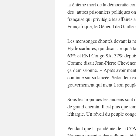
la énième mort de la démocratie co
des autres prisonniers politiques on
française qui privilégie les affaire
Françafrique, le Général de Gaulle :
Les mensonges éhontés devant la na
Hydrocarbures, qui disait : « qu’à l
63% et ENI Congo SA. 37% depuis 1
Comme disait Jean-Pierre Chevènemen
ça démissionne. » Après avoir ment
continue sur sa lancée. Selon leur 
gouvernement qui ment à son peuple
Sous les tropiques les anciens sont
de grand chemin. Il est plus que te
léthargie. Un réveil du peuple cong
Pendant que la pandémie de la COV
Nguesso organise des colloques bidon