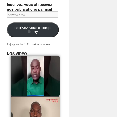
Inscrivez-vous et recevez
nos publications par mail
Adresse
e-
mail
Inscrivez-vous à congo-
liberty
Rejoignez les 1 214 autres abonnés
NOS VIDEO
Mingwa BIANGO : Ni
les mercenaires russes,
ni la garde présidentielle
ne mourront pour
Sassou Denis
watch video
POATY PANGOU
parle de la coquille vide
Collinet Makosso, des