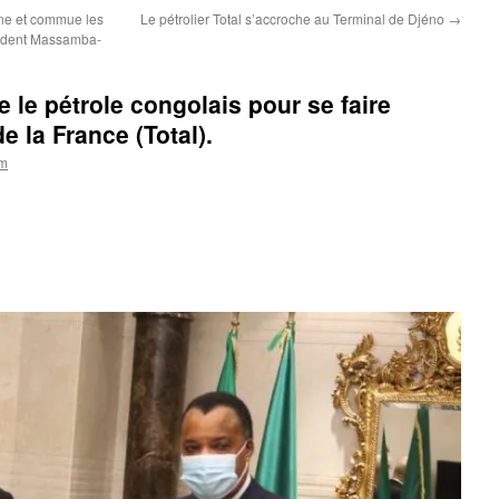
ne et commue les
Le pétrolier Total s’accroche au Terminal de Djéno
→
sident Massamba-
le pétrole congolais pour se faire
de la France (Total).
om