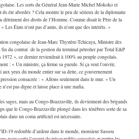
ngolaise. Les sorts du Général Jean-Marie Michel Mokoko et
t-ils été abordés ? Cela montre le peu de sérieux de la diplomatie
s au détriment des droits de l’Homme. Comme disait le Père de la
 « Les États n’ont pas d’amis, ils n’ont que des intérêts. »
tion congolaise de Jean-Marc Thystère-Tchicaya, Ministre des
a fin du contrat de la gestion du terminal pétrolier par Total E&P
972 », ce dernier reviendrait à 100% au peuple congolais.
t : « Un ministre, ça ferme sa gueule. Si ça veut l’ouvrir,
i aux yeux du monde entier sur sa dette, ce gouvernement
expression consacrée : « Allons seulement dans le mur. » Un
 n’est pas digne et laisse place à une mafia.
 des sages, mais au Congo-Brazzaville, ils deviennent des brigands
mps que le Congo-Brazzaville plongé dans les ténèbres sorte de sa
olais dans un coma artificiel est nécessaire.
ID-19 redouble d’ardeur dans le monde, monsieur Sassou
s pour sortir l’argent du trésor public congolais et mettre les