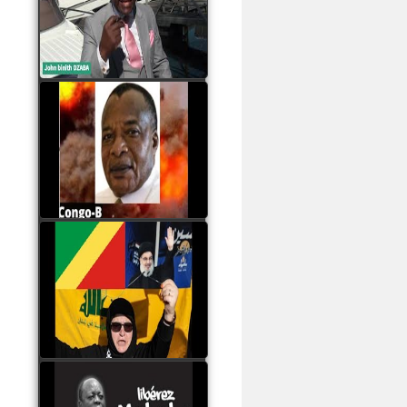
Samba à Paris
watch video
Poaty Pangou La
Conférence des ethnies
est la seule solution pour
éviter la scission du
Congo B
watch video
Les liaisons dangereuses
du clan Sassou Nguesso
avec le Hezbollah
watch video
Le Général Mokoko est
l'unique légitimité