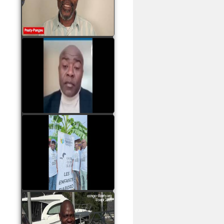
assassinats des jeunes
par Serge OBOA
watch video
Sassou Nguesso est
revenu au pouvoir par
les armes, il ne quittera
le pouvoir que par la
force
watch video
watch video
John Binith Dzaba
s'exprime sur le voyage
de Rodrigue Malanda