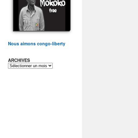
présidentielle du peuple
congolais
watch video
Nous aimons congo-liberty
ARCHIVES
ARCHIVES