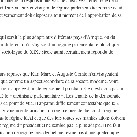
ualité de la responsabilité voisine ainsi avec l’effectivité de la
 meilleurs auteurs envisagent le régime parlementaire comme celui
 Gouvernement doit disposer à tout moment de l’approbation de sa
 qui serait le plus adapté aux différents pays d’Afrique, ou du
l indifférent qu’il s’agisse d’un régime parlementaire plutôt que
d sociologue du XIXe siècle aurait certainement répondu de
rs reprises que Karl Marx et Auguste Comte n’envisageaient
es que comme un aspect secondaire de la société moderne, voire
toire » appelée à un dépérissement prochain. Ce n’est donc pas un
é le « crétinisme parlementaire ». Les tenants de la démocratie
 ce point de vue. Il apparaît difficilement contestable que le «
’on y voie une déformation du régime présidentiel ou du régime
s le régime idéal et que dès lors toutes ses manifestations doivent
e régime dit présidentiel ne semble pas le plus adapté. Il ne faut
ification de régime présidentiel, ne revoie pas à une quelconque