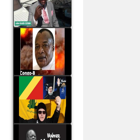
Samba à Paris
watch video
Poaty Pangou La
Conférence des ethnies
est la seule solution pour
éviter la scission du
Congo B
watch video
Les liaisons dangereuses
du clan Sassou Nguesso
avec le Hezbollah
watch video
Le Général Mokoko est
l'unique légitimité