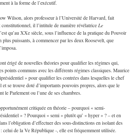
ment à la forme de l’exécutif.
ow Wilson, alors professeur à l’Université de Harvard, fait
constitutionnel, il l’intitule de manière révélatrice
Le
n’est qu’au XXe siècle, sous l’influence de la pratique du Pouvoir
en plus puissants, à commencer par les deux Roosevelt, que
s’imposa.
 ont érigé de nouvelles théories pour qualifier les régimes qui,
es points communs avec les différents régimes classiques. Maurice
résidentiel » pour qualifier les contrées dans lesquelles le chef
el et se trouve doté d’importants pouvoirs propres, alors que le
t le Parlement ou l’une de ses chambres.
 opportunément critiquée en théorie – pourquoi « semi-
ésidentiel » ? Pourquoi « semi » plutôt qu’ « hyper » ? – et en
ns l’obligation d’effectuer des sous-distinctions en isolant des
 : celui de la Ve République -, elle est fréquemment utilisée.