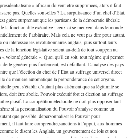
présidentialisme » africain doivent être supprimées, alors il faut
sacre pas. Quelles sont-elles ? La surpuissance d’un chef d’Etat,
n’est guère surprenant que les partisans de la démocratie libérale
s de la fonction dite exécutive : ceux-ci se meuvent dans le monde
ntiellement de l’arbitraire. Mais cela ne veut pas dire pour autant,
ou intéressée les révolutionnaires anglais, puis surtout leurs
es de la fonction législative soient au-delà de tout soupçon au
 la « volonté générale ». Quoi qu’il en soit, tout régime qui permet
 de le générer plus facilement, est défaillant. L’analyse des pays
tre que l’élection du chef de l’Etat au suffrage universel direct
 elle de manière automatique la prépondérance de cet organe.
ielle peut s’établir d’autant plus aisément que sa légitimité se
lors, doit être abolie. Pouvoir exécutif fort et élection au suffrage
ail explosif. La compétition électorale ne doit plus opposer tant
me si la personnalisation du Pouvoir s’analyse comme un
autant que possible, dépersonnaliser le Pouvoir pour
trement, il faut faire comprendre,sanctions à l’appui, aux hommes
 comme le disent les Anglais, un gouvernement de lois et non