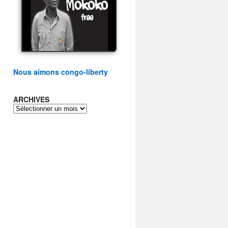
présidentielle du peuple
congolais
watch video
Nous aimons congo-liberty
ARCHIVES
ARCHIVES