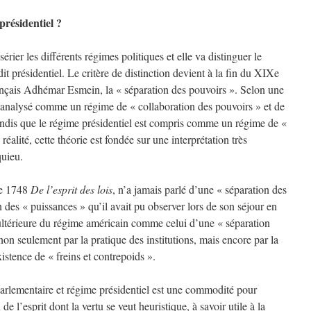
résidentiel ?
 sérier les différents régimes politiques et elle va distinguer le
t présidentiel. Le critère de distinction devient à la fin du XIXe
français Adhémar Esmein, la « séparation des pouvoirs ». Selon une
t analysé comme un régime de « collaboration des pouvoirs » et de
tandis que le régime présidentiel est compris comme un régime de «
réalité, cette théorie est fondée sur une interprétation très
quieu.
de 1748
De l’esprit des lois
, n’a jamais parlé d’une « séparation des
 des « puissances » qu’il avait pu observer lors de son séjour en
 ultérieure du régime américain comme celui d’une « séparation
 non seulement par la pratique des institutions, mais encore par la
xistence de « freins et contrepoids ».
parlementaire et régime présidentiel est une commodité pour
de l’esprit dont la vertu se veut heuristique, à savoir utile à la