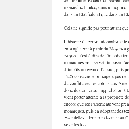
de l’homme. Et ceux-ci peuvent êtr
monarchie limitée, dans un régime p
dans un Etat fédéral que dans un Eta
Cela ne signifie pas pour autant que
L’histoire du constitutionnalisme le
en Angleterre à partir du Moyen-Ag
corpus
, c’est-à-dire de l’interdictio
monarques vont se voir imposer l’ac
d’impôts nouveaux d’abord, puis po
1225 consacre le principe « pas de t
du conflit avec les colons aux Améri
donc de donner son approbation à to
vient porter atteinte à la propriété 
encore que les Parlements vont pren
monarques, puis en adoptant des texte
essentielles : donner naissance au G
voter les lois.