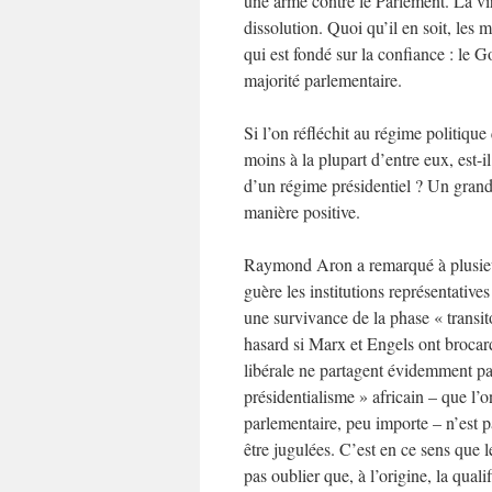
une arme contre le Parlement. La virt
dissolution. Quoi qu’il en soit, les
qui est fondé sur la confiance : le
majorité parlementaire.
Si l’on réfléchit au régime politique
moins à la plupart d’entre eux, est-i
d’un régime présidentiel ? Un gran
manière positive.
Raymond Aron a remarqué à plusieu
guère les institutions représentativ
une survivance de la phase « transi
hasard si Marx et Engels ont brocard
libérale ne partagent évidemment pas
présidentialisme » africain – que l
parlementaire, peu importe – n’est pa
être jugulées. C’est en ce sens que l
pas oublier que, à l’origine, la qual