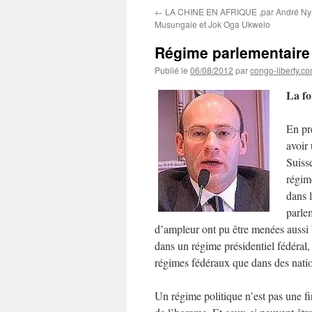
←
LA CHINE EN AFRIQUE ,par André N
Musungaie et Jok Oga Ukwelo
Régime parlementaire 
Publié le
06/08/2012
par
congo-liberty.c
La fo
En pr
avoir
Suisse
régime
dans 
parle
d’ampleur ont pu être menées aussi 
dans un régime présidentiel fédéral, 
régimes fédéraux que dans des nation
Un régime politique n’est pas une fin