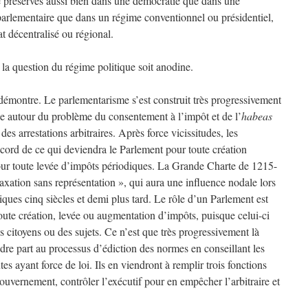
e préservés aussi bien dans une démocratie que dans une
arlementaire que dans un régime conventionnel ou présidentiel,
t décentralisé ou régional.
 la question du régime politique soit anodine.
 démontre. Le parlementarisme s’est construit très progressivement
e autour du problème du consentement à l’impôt et de l’
habeas
n des arrestations arbitraires. Après force vicissitudes, les
cord de ce qui deviendra le Parlement pour toute création
ur toute levée d’impôts périodiques. La Grande Charte de 1215-
axation sans représentation », qui aura une influence nodale lors
ques cinq siècles et demi plus tard. Le rôle d’un Parlement est
ute création, levée ou augmentation d’impôts, puisque celui-ci
des citoyens ou des sujets. Ce n’est que très progressivement là
dre part au processus d’édiction des normes en conseillant les
s ayant force de loi. Ils en viendront à remplir trois fonctions
ouvernement, contrôler l’exécutif pour en empêcher l’arbitraire et