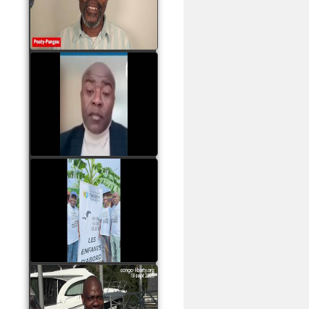
assassinats des jeunes
par Serge OBOA
watch video
Sassou Nguesso est
revenu au pouvoir par
les armes, il ne quittera
le pouvoir que par la
force
watch video
watch video
John Binith Dzaba
s'exprime sur le voyage
de Rodrigue Malanda