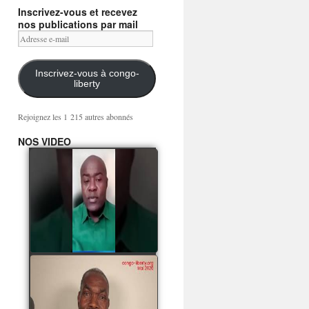
Inscrivez-vous et recevez
nos publications par mail
Adresse
e-
mail
Inscrivez-vous à congo-
liberty
Rejoignez les 1 215 autres abonnés
NOS VIDEO
Mingwa BIANGO : Ni
les mercenaires russes,
ni la garde présidentielle
ne mourront pour
Sassou Denis
watch video
POATY PANGOU
parle de la coquille vide
Collinet Makosso, des