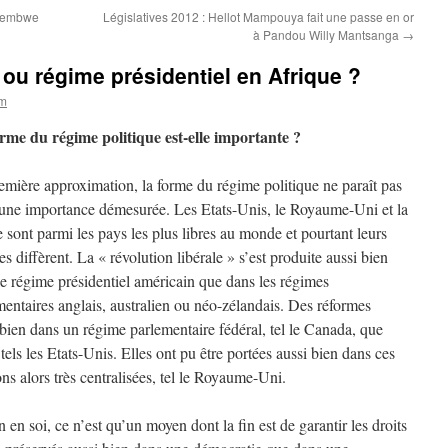
yembwe
Législatives 2012 : Hellot Mampouya fait une passe en or
à Pandou Willy Mantsanga
→
ou régime présidentiel en Afrique ?
om
rme du régime politique est-elle importante ?
emière approximation, la forme du régime politique ne paraît pas
 une importance démesurée. Les Etats-Unis, le Royaume-Uni et la
 sont parmi les pays les plus libres au monde et pourtant leurs
s diffèrent. La « révolution libérale » s’est produite aussi bien
le régime présidentiel américain que dans les régimes
mentaires anglais, australien ou néo-zélandais. Des réformes
bien dans un régime parlementaire fédéral, tel le Canada, que
tels les Etats-Unis. Elles ont pu être portées aussi bien dans ces
s alors très centralisées, tel le Royaume-Uni.
 en soi, ce n’est qu’un moyen dont la fin est de garantir les droits