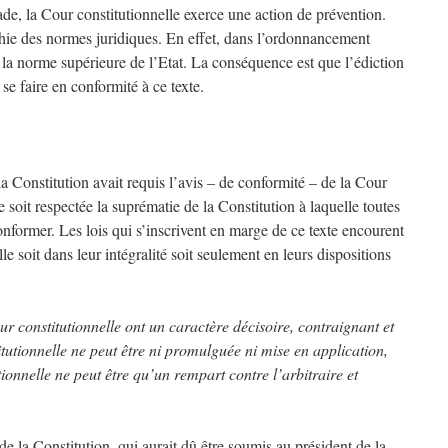
tade, la Cour constitutionnelle exerce une action de prévention.
rchie des normes juridiques. En effet, dans l’ordonnancement
st la norme supérieure de l’Etat. La conséquence est que l’édiction
 se faire en conformité à ce texte.
la Constitution avait requis l’avis – de conformité – de la Cour
e soit respectée la suprématie de la Constitution à laquelle toutes
onformer. Les lois qui s’inscrivent en marge de ce texte encourent
le soit dans leur intégralité soit seulement en leurs dispositions
ur constitutionnelle ont un caractère décisoire, contraignant et
tutionnelle ne peut être ni promulguée ni mise en application,
tionnelle ne peut être qu’un rempart contre l’arbitraire et
de la Constitution, qui aurait dû être soumis au président de la