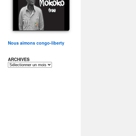
présidentielle du peuple
congolais
watch video
Nous aimons congo-liberty
ARCHIVES
ARCHIVES