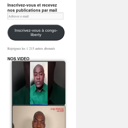
Inscrivez-vous et recevez
nos publications par mail
Adresse
e-
mail
Inscrivez-vous à congo-
liberty
Rejoignez les 1 215 autres abonnés
NOS VIDEO
Mingwa BIANGO : Ni
les mercenaires russes,
ni la garde présidentielle
ne mourront pour
Sassou Denis
watch video
POATY PANGOU
parle de la coquille vide
Collinet Makosso, des