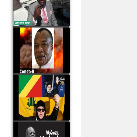
Samba à Paris
watch video
Poaty Pangou La
Conférence des ethnies
est la seule solution pour
éviter la scission du
Congo B
watch video
Les liaisons dangereuses
du clan Sassou Nguesso
avec le Hezbollah
watch video
Le Général Mokoko est
l'unique légitimité