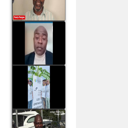
assassinats des jeunes
par Serge OBOA
watch video
Sassou Nguesso est
revenu au pouvoir par
les armes, il ne quittera
le pouvoir que par la
force
watch video
watch video
John Binith Dzaba
s'exprime sur le voyage
de Rodrigue Malanda