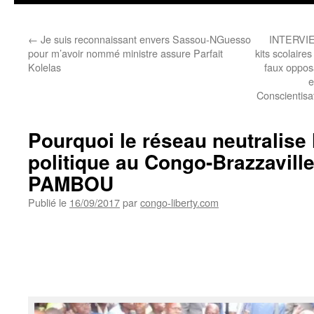
←
Je suis reconnaissant envers Sassou-NGuesso
INTERVIE
pour m’avoir nommé ministre assure Parfait
kits scolaire
Kolelas
faux opposa
e
Conscientisa
Pourquoi le réseau neutralise 
politique au Congo-Brazzaville
PAMBOU
Publié le
16/09/2017
par
congo-liberty.com