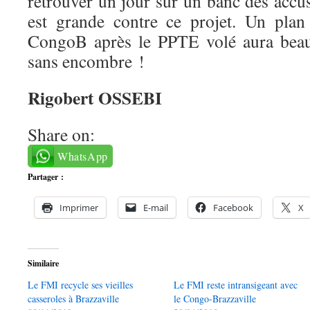
retrouver un jour sur un banc des accus
est grande contre ce projet. Un plan
CongoB après le PPTE volé aura beau
sans encombre !
Rigobert
OSSEBI
Share on:
WhatsApp
Partager :
Imprimer
E-mail
Facebook
X
Similaire
Le FMI recycle ses vieilles
Le FMI reste intransigeant avec
casseroles à Brazzaville
le Congo-Brazzaville