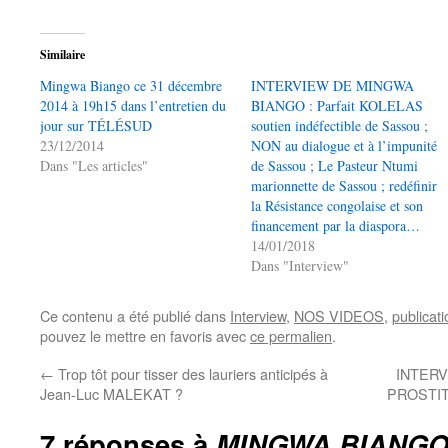
Similaire
Mingwa Biango ce 31 décembre
INTERVIEW DE MINGWA
2014 à 19h15 dans l’entretien du
BIANGO : Parfait KOLELAS
jour sur TÉLÉSUD
soutien indéfectible de Sassou ;
23/12/2014
NON au dialogue et à l’impunité
Dans "Les articles"
de Sassou ; Le Pasteur Ntumi
marionnette de Sassou ; redéfinir
la Résistance congolaise et son
financement par la diaspora…
14/01/2018
Dans "Interview"
Ce contenu a été publié dans
Interview
,
NOS VIDEOS
,
publicat
pouvez le mettre en favoris avec
ce permalien
.
←
Trop tôt pour tisser des lauriers anticipés à
INTERV
Jean-Luc MALEKAT ?
PROSTI
7 réponses à
MINGWA BIANGO