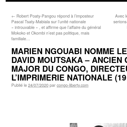
←
Robert Poaty-Pangou répond à l’imposteur
Avec le
Pascal Tsaty-Mabiala sur l’unité nationale
serions
« introuvable » , et affirme que l’affaire du général
Mokoko et Okombi n’est pas politique, mais
familiale…
MARIEN NGOUABI NOMME L
DAVID MOUTSAKA – ANCIEN 
MAJOR DU CONGO, DIRECTE
L’IMPRIMERIE NATIONALE (19 f
Publié le
24/07/2020
par
congo-liberty.com