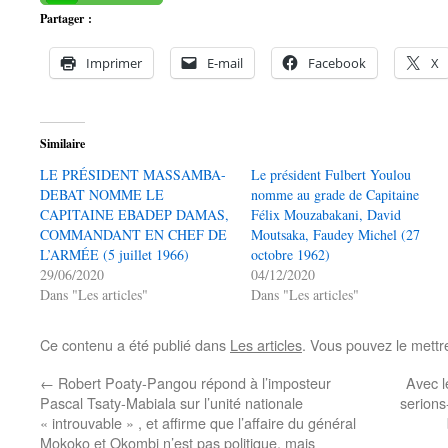
Partager :
Imprimer
E-mail
Facebook
X
Similaire
LE PRÉSIDENT MASSAMBA-
Le président Fulbert Youlou
DEBAT NOMME LE
nomme au grade de Capitaine
CAPITAINE EBADEP DAMAS,
Félix Mouzabakani, David
COMMANDANT EN CHEF DE
Moutsaka, Faudey Michel (27
L’ARMÉE (5 juillet 1966)
octobre 1962)
29/06/2020
04/12/2020
Dans "Les articles"
Dans "Les articles"
Ce contenu a été publié dans
Les articles
. Vous pouvez le mettr
←
Robert Poaty-Pangou répond à l’imposteur
Avec le
Pascal Tsaty-Mabiala sur l’unité nationale
serions
« introuvable » , et affirme que l’affaire du général
Mokoko et Okombi n’est pas politique, mais