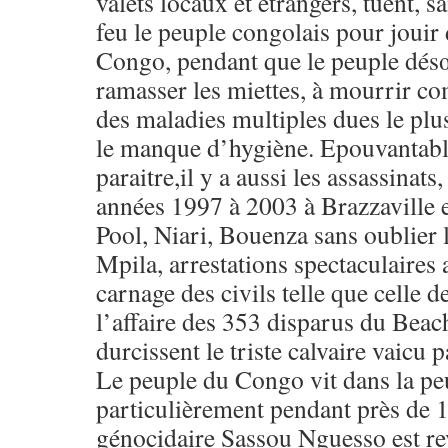
valets locaux et étrangers, tuent, s
feu le peuple congolais pour jouir 
Congo, pendant que le peuple dés
ramasser les miettes, à mourrir 
des maladies multiples dues le plus
le manque d’hygiène. Epouvantable
paraitre,il y a aussi les assassinat
années 1997 à 2003 à Brazzaville e
Pool, Niari, Bouenza sans oublier 
Mpila, arrestations spectaculaire
carnage des civils telle que celle 
l’affaire des 353 disparus du Beac
durcissent le triste calvaire vaicu
Le peuple du Congo vit dans la peu
particulièrement pendant près de 1
génocidaire Sassou Nguesso est re