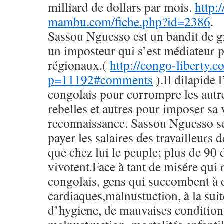
milliard de dollars par mois.
http:
mambu.com/fiche.php?id=2386
.
Sassou Nguesso est un bandit de gr
un imposteur qui s’est médiateur p
régionaux.(
http://congo-liberty.c
p=11192#comments
).Il dilapide 
congolais pour corrompre les autre
rebelles et autres pour imposer sa 
reconnaissance. Sassou Nguesso se
payer les salaires des travailleurs d
que chez lui le peuple; plus de 90 
vivotent.Face à tant de misére qui 
congolais, gens qui succombent à d
cardiaques,malnustuction, à la su
d’hygiene, de mauvaises conditions