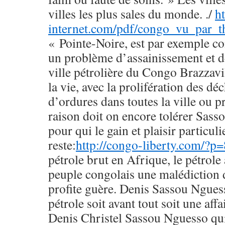
villes les plus sales du monde. ./
h
internet.com/pdf/congo_vu_par_t
« Pointe-Noire, est par exemple c
un problème d’assainissement et d
ville pétrolière du Congo Brazzavil
la vie, avec la prolifération des d
d’ordures dans toutes la ville ou p
raison doit on encore tolérer Sass
pour qui le gain et plaisir particul
reste:
http://congo-liberty.com/?p
pétrole brut en Afrique, le pétrole
peuple congolais une malédiction d
profite guère. Denis Sassou Nguesso
pétrole soit avant tout soit une affa
Denis Christel Sassou Nguesso qu