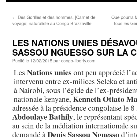
←
Des Gorilles et des hommes, [Carnet de
Que pourra f
voyage] naturaliste au Congo Brazzaville
tous les G
LES NATIONS UNIES DÉSAVO
SASSOU NGUESSO SUR LA 
Publié le
12/02/2015
par
congo-liberty.com
Nations unies
Les
ont peu apprécié l’a
intervenu entre ex-milices Seleka et anti
à Nairobi, sous l’égide de l’ex-préside
Kenneth Otiato M
nationale kenyane,
adressée à la présidence congolaise le 8 
Abdoulaye Bathily
, le représentant spé
au sein de la médiation internationale su
Denis Sassou Nguesso
demandé à
d’int