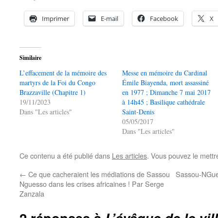
Imprimer
E-mail
Facebook
X
Similaire
L’effacement de la mémoire des
Messe en mémoire du Cardinal
martyrs de la Foi du Congo
Émile Biayenda, mort assassiné
Brazzaville (Chapitre 1)
en 1977 ; Dimanche 7 mai 2017
19/11/2023
à 14h45 ; Basilique cathédrale
Dans "Les articles"
Saint-Denis
05/05/2017
Dans "Les articles"
Ce contenu a été publié dans
Les articles
. Vous pouvez le mettr
←
Ce que cacheraient les médiations de Sassou
Sassou-NGuess
Nguesso dans les crises africaines ! Par Serge
Zanzala
2 réponses à
L’évêque de le vi