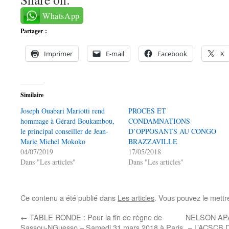
WhatsApp
Partager :
Imprimer
E-mail
Facebook
X
Similaire
Joseph Ouabari Mariotti rend
PROCES ET
hommage à Gérard Boukambou,
CONDAMNATIONS
le principal conseiller de Jean-
D’OPPOSANTS AU CONGO
Marie Michel Mokoko
BRAZZAVILLE
04/07/2019
17/05/2018
Dans "Les articles"
Dans "Les articles"
Ce contenu a été publié dans
Les articles
. Vous pouvez le mettr
←
TABLE RONDE : Pour la fin de règne de
NELSON AP
Sassou-NGuesso – Samedi 31 mars 2018 à Paris
– L’ACSCB