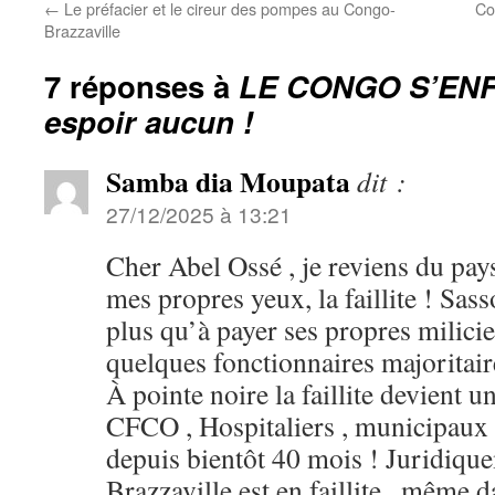
←
Le préfacier et le cireur des pompes au Congo-
Co
Brazzaville
7 réponses à
LE CONGO S’EN
espoir aucun !
Samba dia Moupata
dit :
27/12/2025 à 13:21
Cher Abel Ossé , je reviens du pays
mes propres yeux, la faillite ! Sas
plus qu’à payer ses propres milici
quelques fonctionnaires majorita
À pointe noire la faillite devient un
CFCO , Hospitaliers , municipaux a
depuis bientôt 40 mois ! Juridiqu
Brazzaville est en faillite , même da