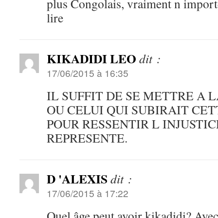
plus Congolais, vraiment n importe
lire
KIKADIDI LEO
dit :
17/06/2015 à 16:35
IL SUFFIT DE SE METTRE A 
OU CELUI QUI SUBIRAIT C
POUR RESSENTIR L INJUSTI
REPRESENTE.
D 'ALEXIS
dit :
17/06/2015 à 17:22
Quel âge peut avoir kikadidi? Avec