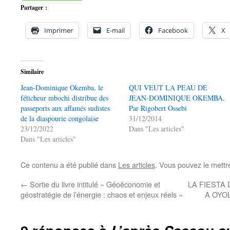
Partager :
Imprimer
E-mail
Facebook
X
Similaire
Jean-Dominique Okemba, le
QUI VEUT LA PEAU DE
féticheur mbochi distribue des
JEAN-DOMINIQUE OKEMBA.
passeports aux affamés sudistes
Par Rigobert Ossebi
de la diaspourie congolaise
31/12/2014
23/12/2022
Dans "Les articles"
Dans "Les articles"
Ce contenu a été publié dans
Les articles
. Vous pouvez le mettr
←
Sortie du livre intitulé « Géoéconomie et
LA FIESTA
géostratégie de l’énergie : chaos et enjeux réels »
A OYOLA