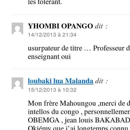
les tolerant.
YHOMBI OPANGO
dit :
14/12/2013 à 21:34
usurpateur de titre … Professeur 
enseignant oui
loubaki lua Malanda
dit :
15/12/2013 à 10:32
Mon frère Mahoungou ,merci de dé
intellos du congo , personnelleme
OBEMGA , jean louis BAKABADI
Okiémy que j’ai longtemps connu