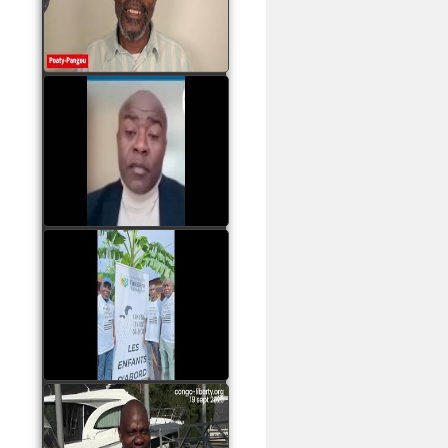
assassinats des jeunes
par Serge OBOA
watch video
Sassou Nguesso est
revenu au pouvoir par
les armes, il ne quittera
le pouvoir que par la
force
watch video
watch video
John Binith Dzaba
s'exprime sur le voyage
de Rodrigue Malanda