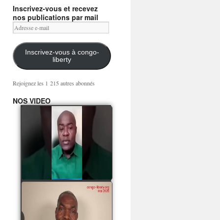
Inscrivez-vous et recevez
nos publications par mail
Adresse
e-
mail
Inscrivez-vous à congo-
liberty
Rejoignez les 1 215 autres abonnés
NOS VIDEO
Mingwa BIANGO : Ni
les mercenaires russes,
ni la garde présidentielle
ne mourront pour
Sassou Denis
watch video
POATY PANGOU
parle de la coquille vide
Collinet Makosso, des