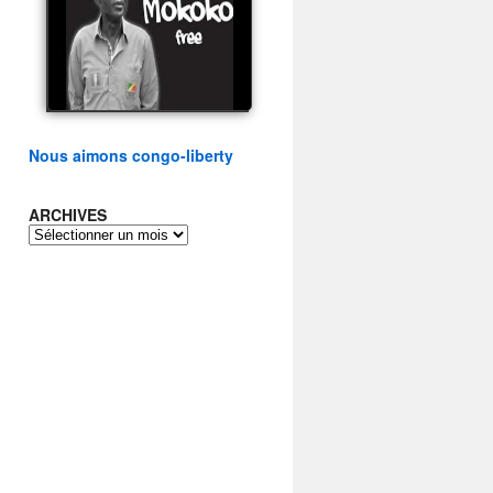
présidentielle du peuple
congolais
watch video
Nous aimons congo-liberty
ARCHIVES
ARCHIVES