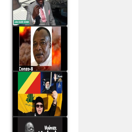
Samba à Paris
watch video
Poaty Pangou La
Conférence des ethnies
est la seule solution pour
éviter la scission du
Congo B
watch video
Les liaisons dangereuses
du clan Sassou Nguesso
avec le Hezbollah
watch video
Le Général Mokoko est
l'unique légitimité