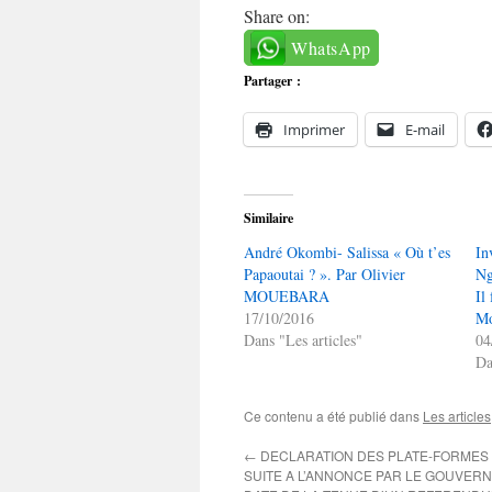
Share on:
WhatsApp
Partager :
Imprimer
E-mail
Similaire
André Okombi- Salissa « Où t’es
In
Papaoutai ? ». Par Olivier
Ng
MOUEBARA
Il
17/10/2016
Mo
Dans "Les articles"
04
Da
Ce contenu a été publié dans
Les articles
←
DECLARATION DES PLATE-FORMES
SUITE A L’ANNONCE PAR LE GOUVER