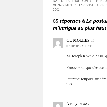
DATE DE LA TENUE D’UN REFERENDU
CHANGEMENT DE LA CONSTITUTION D
2002
35 réponses à
La postu
m’intrigue au plus haut
C... MOLLES
dit :
07/10/2015 à 10:22
M. Joseph Kokolo Zassi, q
Pensez-vous que c’est ce d
Pourquoi toujours attendre
lui?
Anonyme
dit :