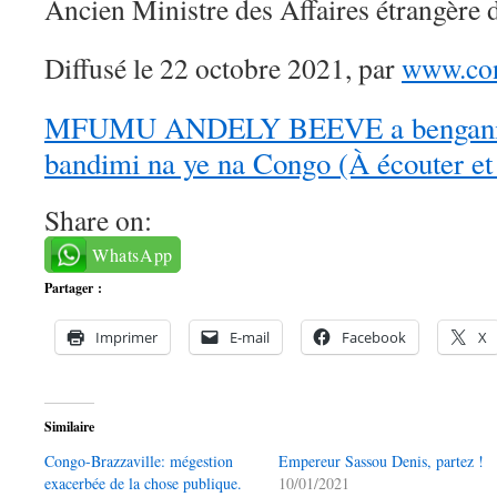
Ancien Ministre des Affaires étrangère
Diffusé le 22 octobre 2021, par
www.con
MFUMU ANDELY BEEVE a bengani 
bandimi na ye na Congo (À écouter et
Share on:
WhatsApp
Partager :
Imprimer
E-mail
Facebook
X
Similaire
Congo-Brazzaville: mégestion
Empereur Sassou Denis, partez !
exacerbée de la chose publique.
10/01/2021