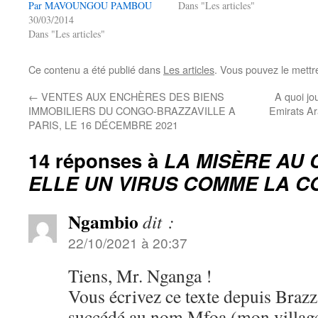
Par MAVOUNGOU PAMBOU
Dans "Les articles"
30/03/2014
Dans "Les articles"
Ce contenu a été publié dans
Les articles
. Vous pouvez le mettr
←
VENTES AUX ENCHÈRES DES BIENS
A quoi jo
IMMOBILIERS DU CONGO-BRAZZAVILLE A
Emirats Ar
PARIS, LE 16 DÉCEMBRE 2021
14 réponses à
LA MISÈRE AU 
ELLE UN VIRUS COMME LA CO
Ngambio
dit :
22/10/2021 à 20:37
Tiens, Mr. Nganga !
Vous écrivez ce texte depuis Brazz
succédé au nom Mfoa (mon village