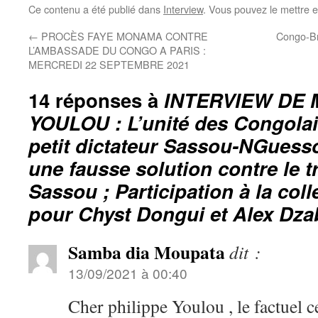
Ce contenu a été publié dans
Interview
. Vous pouvez le mettre 
←
PROCÈS FAYE MONAMA CONTRE
Congo-Bra
L’AMBASSADE DU CONGO A PARIS :
MERCREDI 22 SEPTEMBRE 2021
14 réponses à
INTERVIEW DE 
YOULOU : L’unité des Congolai
petit dictateur Sassou-NGuesso
une fausse solution contre le t
Sassou ; Participation à la col
pour Chyst Dongui et Alex Dz
Samba dia Moupata
dit :
13/09/2021 à 00:40
Cher philippe Youlou , le factuel c