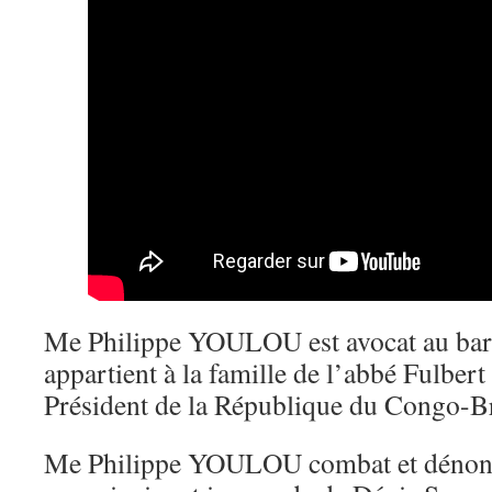
Me Philippe YOULOU est avocat au barr
appartient à la famille de l’abbé Fulbert
Président de la République du Congo-Br
Me Philippe YOULOU combat et dénonc