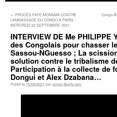
←
PROCÈS FAYE MONAMA CONTRE
Congo-Bra
L’AMBASSADE DU CONGO A PARIS :
MERCREDI 22 SEPTEMBRE 2021
INTERVIEW DE Me PHILIPPE Y
des Congolais pour chasser le 
Sassou-NGuesso ; La scission
solution contre le tribalisme 
Participation à la collecte de
Dongui et Alex Dzabana…
Publié le
15/09/2021
par
congo-liberty.com