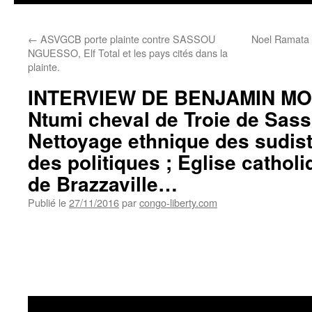
←
ASVGCB porte plainte contre SASSOU
Noel Ramata K
NGUESSO, Elf Total et les pays cités dans la
plainte.
INTERVIEW DE BENJAMIN MOU
Ntumi cheval de Troie de Sass
Nettoyage ethnique des sudist
des politiques ; Eglise catholi
de Brazzaville…
Publié le
27/11/2016
par
congo-liberty.com