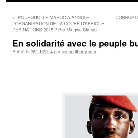
←
POURQUOI LE MAROC A ANNULÉ
CORRUPTI
L’ORGANISATION DE LA COUPE D’AFRIQUE
DES NATIONS 2015 ? Par Mingwa Biango
En solidarité avec le peuple b
Publié le
28/11/2014
par
congo-liberty.com