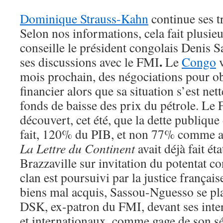
Dominique Strauss-Kahn
continue ses tr
Selon nos informations, cela fait plusie
conseille le président congolais Denis
.
ses discussions avec le FMI
Le
Congo
v
mois prochain, des négociations pour ob
financier alors que sa situation s’est ne
fonds de baisse des prix du pétrole. L
découvert, cet été, que la dette publique
fait, 120% du PIB, et non 77% comme a
La
Lettre du Continent
avait déjà fait éta
Brazzaville sur invitation du potentat c
clan est poursuivi par la justice français
biens mal acquis, Sassou-Nguesso se plai
DSK, ex-patron du FMI, devant ses int
et internationaux, comme gage de son sé