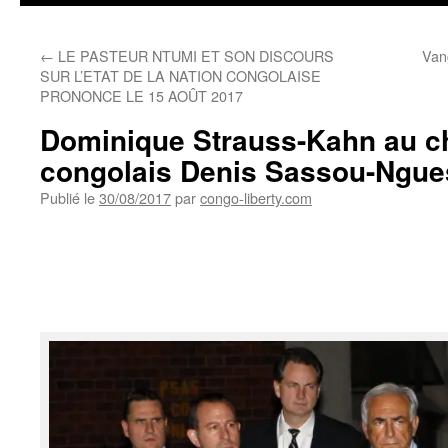
←
LE PASTEUR NTUMI ET SON DISCOURS
Van
SUR L’ETAT DE LA NATION CONGOLAISE
PRONONCE LE 15 AOÛT 2017
Dominique Strauss-Kahn au ch
congolais Denis Sassou-Ngu
Publié le
30/08/2017
par
congo-liberty.com