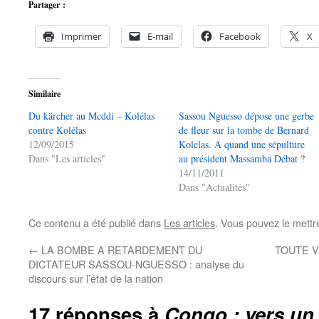
Partager :
Imprimer
E-mail
Facebook
X
Similaire
Du kärcher au Mcddi – Kolélas
Sassou Nguesso dépose une gerbe
contre Kolélas
de fleur sur la tombe de Bernard
12/09/2015
Kolelas. A quand une sépulture
Dans "Les articles"
au président Massamba Débat ?
14/11/2011
Dans "Actualités"
Ce contenu a été publié dans
Les articles
. Vous pouvez le mettr
←
LA BOMBE A RETARDEMENT DU
TOUTE V
DICTATEUR SASSOU-NGUESSO : analyse du
discours sur l’état de la nation
17 réponses à
Congo : vers un