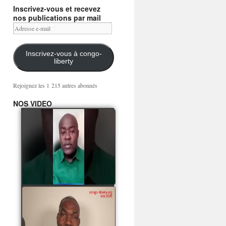
Inscrivez-vous et recevez
nos publications par mail
Adresse
e-
mail
Inscrivez-vous à congo-
liberty
Rejoignez les 1 215 autres abonnés
NOS VIDEO
Mingwa BIANGO : Ni
les mercenaires russes,
ni la garde présidentielle
ne mourront pour
Sassou Denis
watch video
POATY PANGOU
parle de la coquille vide
Collinet Makosso, des