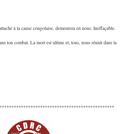
attaché à la cause congolaise, demeurera en nous. Ineffaçable.
 dans ton combat. La mort est ultime et, tous, nous réunit dans la
************************************************