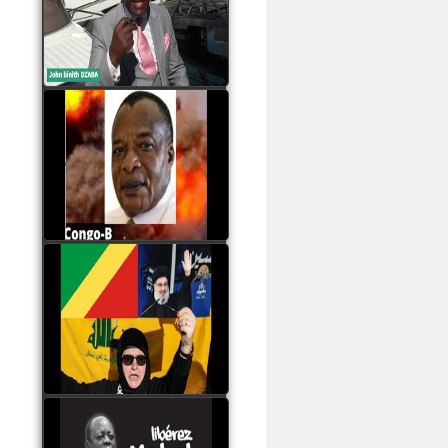
Samba à Paris
watch video
Poaty Pangou La
Conférence des ethnies
est la seule solution pour
éviter la scission du
Congo B
watch video
Les liaisons dangereuses
du clan Sassou Nguesso
avec le Hezbollah
watch video
Le Général Mokoko est
l'unique légitimité