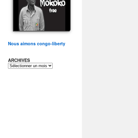
présidentielle du peuple
congolais
watch video
Nous aimons congo-liberty
ARCHIVES
ARCHIVES