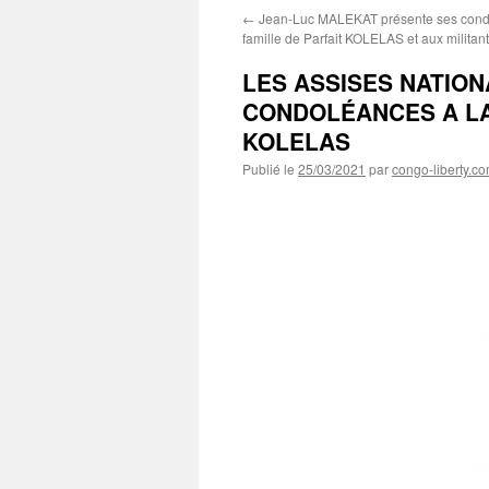
←
Jean-Luc MALEKAT présente ses cond
famille de Parfait KOLELAS et aux militan
LES ASSISES NATIO
CONDOLÉANCES A LA
KOLELAS
Publié le
25/03/2021
par
congo-liberty.c