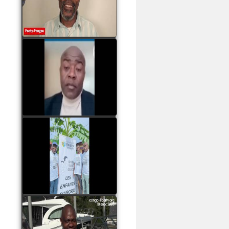
assassinats des jeunes
par Serge OBOA
watch video
Sassou Nguesso est
revenu au pouvoir par
les armes, il ne quittera
le pouvoir que par la
force
watch video
watch video
John Binith Dzaba
s'exprime sur le voyage
de Rodrigue Malanda