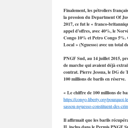
Finalement, les pétroliers françai
la pression du Department Of Jus
2017, ce fut le « franco-britann
appel d’offres, avec 40%, le 
Congo 10% et Petro Congo 5%. Ce
Local » (Nguesso) avec un total 
PNGF Sud, au 14 juillet 2015, pr
de marche qui avaient déjà extrai
contrat. Pierre Jessua, le DG de
100 millions de barils en réserve.
« Le chiffre de 100 millions de ba
https://congo-liberty.org/pourquoi-l
sassou-nguesso-constituent-des-cr
Il affirmait que les barils récupé
II, inclus dans le Permis PNGF Sud