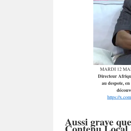
MARDI 12 MAR
Directeur Afriq
au despote, en 
découv
https://x.c
Aussi grave que 
Contenu Local 