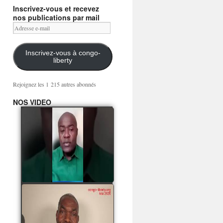
Inscrivez-vous et recevez
nos publications par mail
Adresse
e-
mail
Inscrivez-vous à congo-
liberty
Rejoignez les 1 215 autres abonnés
NOS VIDEO
Mingwa BIANGO : Ni
les mercenaires russes,
ni la garde présidentielle
ne mourront pour
Sassou Denis
watch video
POATY PANGOU
parle de la coquille vide
Collinet Makosso, des