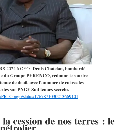
Denis Chatelan, bombardé
S 2024 à OYO :
ue du Groupe PERENCO, redonne le sourire
tenue de deuil, avec l’annonce de colossales
ertes sur PNGF Sud tenues secrètes
om/PR_Congo/status/1767871030213669101
la cession de nos terres : le
pétrolier