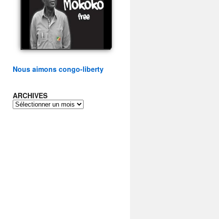
présidentielle du peuple
congolais
watch video
Nous aimons congo-liberty
ARCHIVES
ARCHIVES