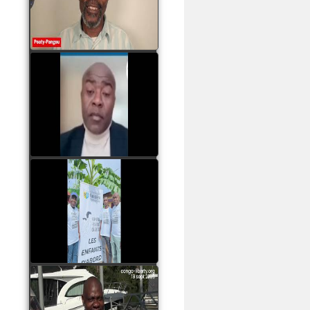
assassinats des jeunes
par Serge OBOA
watch video
Sassou Nguesso est
revenu au pouvoir par
les armes, il ne quittera
le pouvoir que par la
force
watch video
watch video
John Binith Dzaba
s'exprime sur le voyage
de Rodrigue Malanda