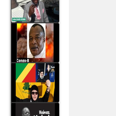
Samba à Paris
watch video
Poaty Pangou La
Conférence des ethnies
est la seule solution pour
éviter la scission du
Congo B
watch video
Les liaisons dangereuses
du clan Sassou Nguesso
avec le Hezbollah
watch video
Le Général Mokoko est
l'unique légitimité