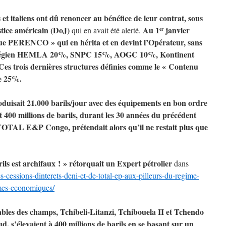
s et italiens ont dû renoncer au bénéfice de leur contrat, sous
tice américain (DoJ)
Au 1
janvier
qui en avait été alerté.
er
ique PERENCO » qui en hérita et en devint l’Opérateur, sans
Norvégien HEMLA 20%, SNPC 15%, AOGC 10%, Kontinent
s trois dernières structures définies comme le « Contenu
de 25%.
oduisait 21.000 barils/jour avec des équipements en bon ordre
t 400 millions de barils, durant les 30 années du précédent
 TOTAL E&P Congo, prétendait alors qu’il ne restait plus que
rils est archifaux ! » rétorquait un Expert pétrolier
dans
es-cessions-dinterets-deni-et-de-total-ep-aux-pilleurs-du-regime-
imes-economiques/
rables des champs, Tchibeli-Litanzi, Tchibouela II et Tchendo
, s’élevaient à 400 millions de barils en se basant sur un