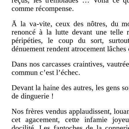
reçus, les tremblades … Voilà ce q
comme récompense.
Ᾱ la va-vite, ceux des nôtres, du m
renoncé à la lutte devant une telle ré
péripéties, le coup du sort, surto
dénuement rendent atrocement lâches 
Dans nos carcasses craintives, vautré
commun c’est l’échec.
Devant la haine des autres, les gens so
de dinguerie !
Nos frères vendus applaudissent, louan
cet agacement, cette infamie joy
docilité. Les fantoches de la conneri