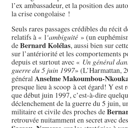
l’ex ambassadeur, et la position des auto
la crise congolaise !
Seuls rares passages crédibles du récit 
relatifs à « l
‘ambiguité
» (un euphémism
Bernard
Kolélas
de
, aussi bien sur cet
sur l’antériorité et les comportements p
depuis et surtout avec «
Un général dans
guerre du 5 juin 1997
» (L’Harmattan, 2
Anselme Makoumbou-Nkouk
général
presque lieu à scoop à cet égard! Y est 
que début juin 1997, c’est-à-dire quelqu
déclenchement de la guerre du 5 juin, un
Berna
militaire et civile des proches de
retrouvée nuitamment en secret avec des