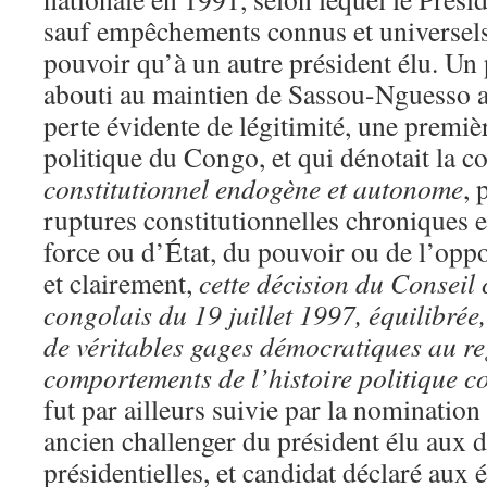
sauf empêchements connus et universels,
pouvoir qu’à un autre président élu. Un 
abouti au maintien de Sassou-Nguesso 
perte évidente de légitimité, une premièr
politique du Congo, et qui dénotait la c
constitutionnel endogène et autonome
, 
ruptures constitutionnelles chroniques e
force ou d’État, du pouvoir ou de l’oppo
et clairement,
cette
décision
du
Conseil
congolais
du
19
juillet
1997,
équilibrée
de
véritables
gages
démocratiques
au
r
comportements
de
l’histoire
politique
c
fut par ailleurs suivie par la nominatio
ancien challenger du président élu aux d
présidentielles, et candidat déclaré aux é