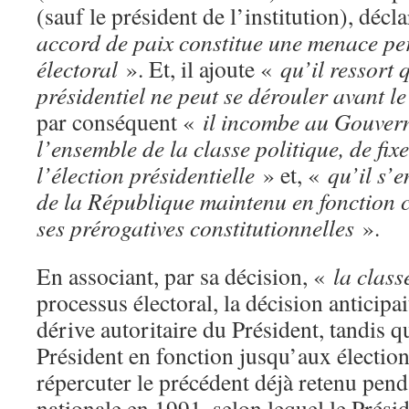
(sauf le président de l’institution), décl
accord de paix constitue une menace p
électoral
». Et, il ajoute «
qu’il ressort 
présidentiel ne peut se dérouler avant 
par conséquent «
il incombe au
Gouvern
l’ensemble de la classe politique, de
fix
l’élection
présidentielle
» et, «
qu’il s’e
de la République maintenu en fonction 
ses prérogatives constitutionnelles
».
En associant, par sa décision, «
la
class
processus électoral, la décision anticipai
dérive autoritaire du Président, tandis 
Président en fonction jusqu’aux élections
répercuter le précédent déjà retenu pen
nationale en 1991, selon lequel le Prési