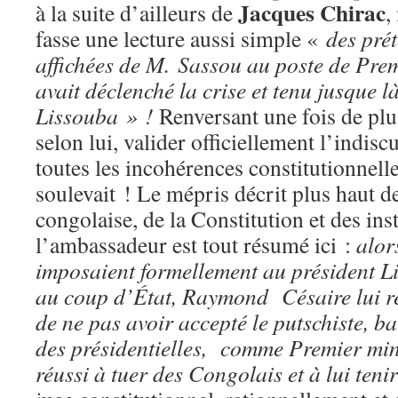
Jacques
Chirac
à la suite d’ailleurs de
,
fasse une lecture aussi simple «
des pré
affichées de M.
Sassou au poste de Prem
avait déclenché la crise et tenu jusque l
Lissouba » !
Renversant une fois de plus
selon lui, valider officiellement l’indisc
toutes les incohérences constitutionnelle
soulevait ! Le mépris décrit plus haut de
congolaise, de la Constitution et des ins
l’ambassadeur est tout résumé ici :
alor
imposaient formellement au président
L
au coup d’État,
Raymond
Césaire lui 
de ne pas avoir accepté le putschiste, ba
des présidentielles, comme Premier mini
réussi à tuer des Congolais et à lui tenir