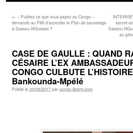
←
« Publiez ce que vous payez au Congo »
INTERVIE
demande au FMI d’accorder le Plan de sauvetage
secret en
à Sassou-NGuesso ?
Sassou-NGues
au géno
CASE DE GAULLE : QUAND 
CÉSAIRE L’EX AMBASSADEU
CONGO CULBUTE L’HISTOIRE
Bankounda-Mpélé
Publié le
23/05/2017
par
congo-liberty.com