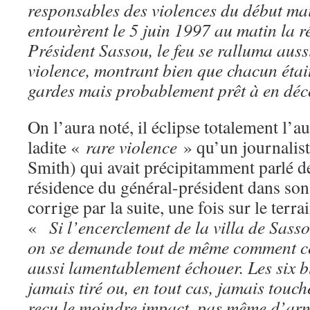
responsables des violences du début mai
entourèrent le 5 juin 1997 au matin la r
Président Sassou, le feu se ralluma auss
violence, montrant bien que chacun étai
gardes mais probablement prêt à en dé
On l’aura noté, il éclipse totalement l’aut
ladite «
rare violence
» qu’un journalist
Smith) qui avait précipitamment parlé de
résidence du général-président dans son
corrige par la suite, une fois sur le terra
«
Si
l’encerclement
de
la
villa
de
Sass
on se demande tout de même comment ce
aussi lamentablement échouer. Les six b
jamais tiré ou, en tout cas, jamais touch
reçu le moindre impact, pas même d’arm