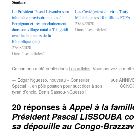
Similaire
Le Président Pascal Lissouba sera
Les Covid(eries) du virus Tsaty-
inhumé « provisoirement » à
Mabiala et ses 10 millions FCFA
Perpignan et très prochainement
25/04/2020
dans son village natal à Tsinguidi
Dans "Les articles"
avec les honneurs de la
République (sic)
27/08/2020
Dans "Les articles"
Ce contenu a été publié dans
Les articles
. Vous pouvez le mettr
←
Edgar Nguesso, nouveau « Conseiller
60e ANNIV
Spécial », en pôle position pour succéder à son
CONGO
tyran d’oncle, Denis Sassou-NGuesso !
20 réponses à
Appel à la famil
Président Pascal LISSOUBA con
sa dépouille au Congo-Brazzavi