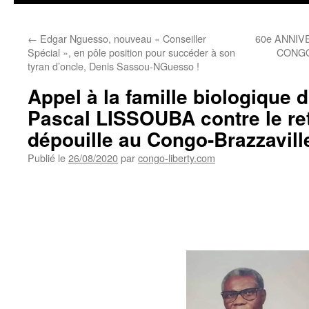
←
Edgar Nguesso, nouveau « Conseiller
60e ANNIV
Spécial », en pôle position pour succéder à son
CONGO
tyran d’oncle, Denis Sassou-NGuesso !
Appel à la famille biologique 
Pascal LISSOUBA contre le re
dépouille au Congo-Brazzavill
Publié le
26/08/2020
par
congo-liberty.com