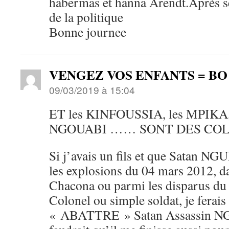
habermas et hanna Arendt.Après se
de la politique
Bonne journee
VENGEZ VOS ENFANTS = BO 
09/03/2019 à 15:04
ET les KINFOUSSIA, les MPIKA, 
NGOUABI …… SONT DES COL
Si j’avais un fils et que Satan NG
les explosions du 04 mars 2012, da
Chacona ou parmi les disparus du
Colonel ou simple soldat, je ferais
« ABATTRE » Satan Assassin N