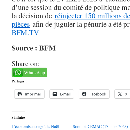
d’une session du comité de politique mo
la décision de
réinjecter 150 millions d
pièces
afin de juguler la pénurie a été p
BFM.TV
Source : BFM
Share on:
WhatsApp
Partager :
Imprimer
E-mail
Facebook
X
Similaire
L’économiste congolais Noël
Sommet CEMAC (17 mars 2023)