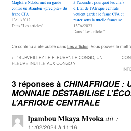
Magloire Ndoba met en garde
à Yaoundé : pourquoi les chefs
contre un abandon «précipité» du
d’État de l’Afrique centrale
franc CFA
veulent garder le franc CFA et
13/11/2012
rester sous la tutelle française
Dans "Les articles"
15/04/2023
Dans "Les articles"
Ce contenu a été publié dans
Les articles
. Vous pouvez le mettr
←
“SURVEILLEZ LE FLEUVE”. LE CONGO, UN
CON
FLEUVE INUTILE AUX CONGO ?
INF
3 réponses à
CHINAFRIQUE : 
MONNAIE DÉSTABILISE L’ÉC
L’AFRIQUE CENTRALE
lpambou Mkaya Mvoka
dit :
11/02/2024 à 11:16